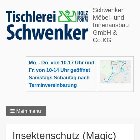
Schwenker
Möbel- und
Innenausbau
GmbH &
Co.KG
Mo. - Do. von 10-17 Uhr und
Fr. von 10-14 Uhr geöffnet
Samstags Schautag nach
Terminvereinbarung
Main menu
Breadcrumbs
Insektenschutz (Magic)